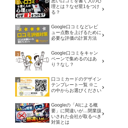
悪い口コミを書く人の心
理とは？なぜ星1をつけ
る？
Google口コミなどレビ
ュー点数を上げるために
必要な評価の計算方法
Google口コミをキャン
ペーンで集めるのはあ
り？なし？
口コミカードのデザイン
テンプレート一覧 ※こ
の中からお選びください
Googleの「AIによる概
要」に間違いが…閉業扱
いされた会社が取るべき
対策とは