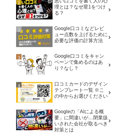
悪い口コミを書く人の心
理とは？なぜ星1をつけ
る？
Google口コミなどレビ
ュー点数を上げるために
必要な評価の計算方法
Google口コミをキャン
ペーンで集めるのはあ
り？なし？
口コミカードのデザイン
テンプレート一覧 ※こ
の中からお選びください
Googleの「AIによる概
要」に間違いが…閉業扱
いされた会社が取るべき
対策とは