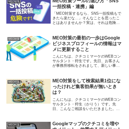
MEO対策ツールの選び方「SNS
MEO対策
一括投稿・連携」編
「MEO対策するなら、SNS一括投稿もで
きたら楽だな…」そんなことを思ったこ
とはありませんか？実は、それは危険な
考えかもしれません。今日はそんな話で
す。※動画でも詳しく解説しています
MEO対策ツールの機能でSNS連携があり
MEO対策の最初の一歩はGoogle
MEO対策
ますMEO対策ツー...
ビジネスプロフィールの情報はマ
メに更新すること
こんにちは、クチコミマーケのWEBコン
サルタント・狩生です。先日、お客さん
が事務所移転をされまして、新しい事務
所に伺いました。（めちゃくちゃキレイ
でビックリしました…）そのときにお伝
えしたのが、Googleビジネスプロフィー
MEO対策をして検索結果1位にな
MEO対策
ルの情報をきちん...
ったけれど集客効果が無いとき
は？
こんにちは、クチコミマーケのWEBコン
サルタント・狩生（かりう）です。先
日、こんなご相談をいただきました。
MEO対策ツールを使うことで、キーワー
ドで検索することで1位になることができ
ました。ただ、集客効果はあまり実感し
Googleマップのクチコミを増や
MEO対策
ていません。「こんなと...