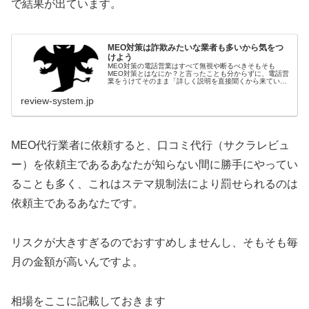
で結果が出ています。
MEO対策は詐欺みたいな業者も多いから気をつ
けよう
MEO対策の電話営業はすべて無視や断るべきそもそも
MEO対策とはなにか？と言ったことも分からずに、電話営
業をうけてそのまま「詳しく説明を直接聞くから来ていい
ですよ」と回答した時点でカモネギ状態です。まずは、
「MEO対策とは？」で調べたり、「...
review-system.jp
MEO代行業者に依頼すると、口コミ代行（サクラレビュ
ー）を依頼主であるあなたが知らない間に勝手にやってい
ることも多く、これはステマ規制法により罰せられるのは
依頼主であるあなたです。
リスクが大きすぎるのでおすすめしませんし、そもそも毎
月の金額が高いんですよ。
相場をここに記載しておきます