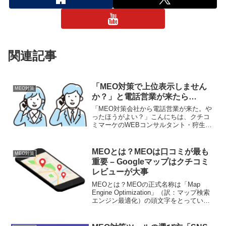
関連記事
「MEO対策で上位表示しません
MEO対策
か？」と電話営業が来たら…
「MEO対策会社から電話営業が来た。や
ったほうがよい？」こんにちは、クチコ
ミマーケのWEBコンサルタント・狩生
（かりう）です。今日は、MEO対策に関
しての営業についてのお話です。そもそ
もなぜ電話で営業するのか？MEO対策会
MEOとは？MEOは口コミが最も
MEO対策
社で電話営業をして...
重要 – Googleマップはクチコミ
レビューが大事
MEOとは？MEOの正式名称は「Map
Engine Optimization」（訳：マップ検索
エンジン最適化）の頭文字をとっていま
す。SEOが「Search Engine
Optimization」（訳：検索エンジン最適
化）にちなんで作ら...