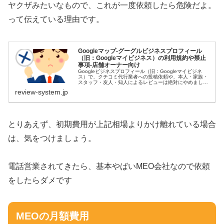
ヤクザみたいなもので、これが一度依頼したら危険だよ。
って伝えている理由です。
Googleマップ-グーグルビジネスプロフィール
（旧：Googleマイビジネス）の利用規約や禁止
事項-店舗オーナー向け
Googleビジネスプロフィール（旧：Googleマイビジネ
ス）で、クチコミ代行業者への投稿依頼や、本人・家族・
スタッフ・友人・知人によるレビューは絶対にやめましょ
うとこれまで何度もお伝えしてきました。まだ読んでいな
review-system.jp
い場合は、まず以下の記事...
とりあえず、初期費用が上記相場よりかけ離れている場合
は、気をつけましょう。
電話営業されてきたら、基本やばいMEO会社なので依頼
をしたらダメです
MEOの月額費用