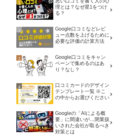
悪い口コミを書く人の心
理とは？なぜ星1をつけ
る？
Google口コミなどレビ
ュー点数を上げるために
必要な評価の計算方法
Google口コミをキャン
ペーンで集めるのはあ
り？なし？
口コミカードのデザイン
テンプレート一覧 ※こ
の中からお選びください
Googleの「AIによる概
要」に間違いが…閉業扱
いされた会社が取るべき
対策とは