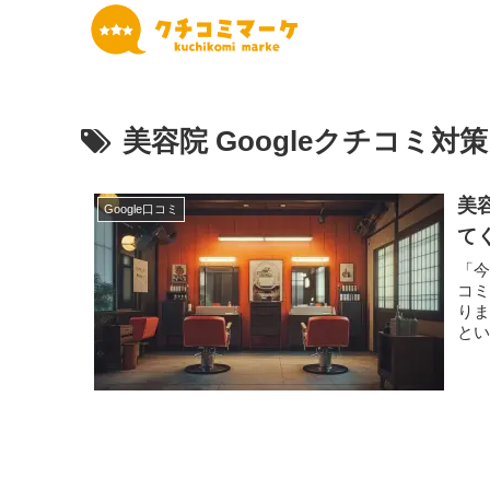
美容院 Googleクチコミ対策
美
Google口コミ
て
「
コミ
り
と
ありま