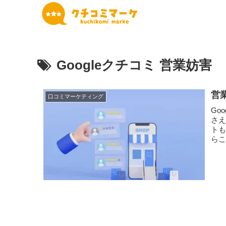
Googleクチコミ 営業妨害
営
口コミマーケティング
Go
さえ
ト
らこ