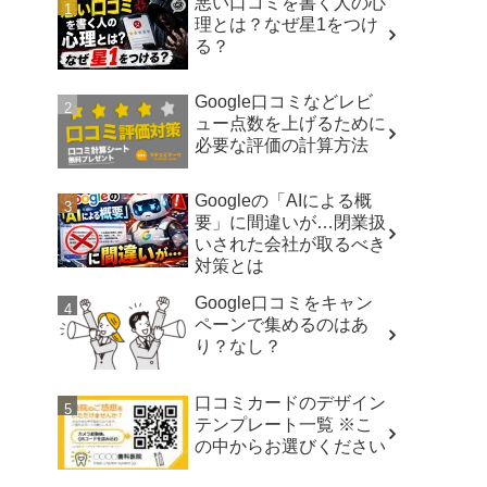
悪い口コミを書く人の心
理とは？なぜ星1をつけ
る？
Google口コミなどレビ
ュー点数を上げるために
必要な評価の計算方法
Googleの「AIによる概
要」に間違いが…閉業扱
いされた会社が取るべき
対策とは
Google口コミをキャン
ペーンで集めるのはあ
り？なし？
口コミカードのデザイン
テンプレート一覧 ※こ
の中からお選びください