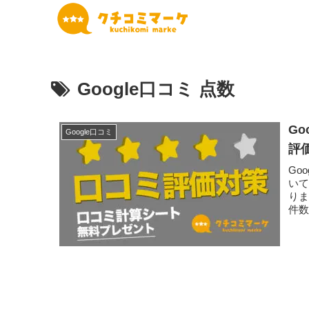
Google口コミ 点数
G
Google口コミ
評
Go
い
り
件
確...