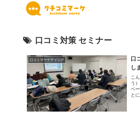
口コミ対策 セミナー
口
口コミマーケティング
し
こん
う
ペ
とに
に...