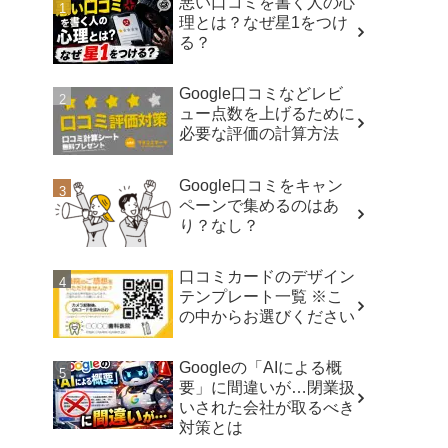
悪い口コミを書く人の心
理とは？なぜ星1をつけ
る？
Google口コミなどレビ
ュー点数を上げるために
必要な評価の計算方法
Google口コミをキャン
ペーンで集めるのはあ
り？なし？
口コミカードのデザイン
テンプレート一覧 ※こ
の中からお選びください
Googleの「AIによる概
要」に間違いが…閉業扱
いされた会社が取るべき
対策とは