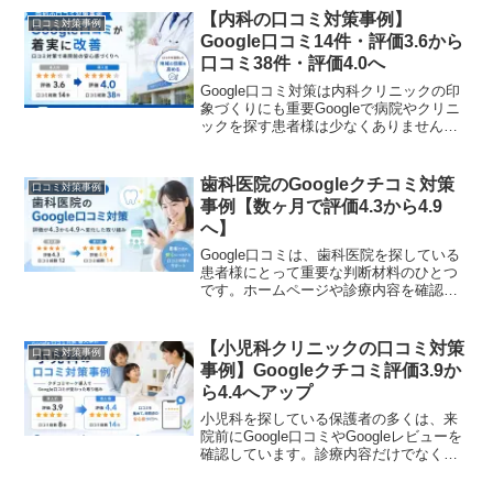
【内科の口コミ対策事例】
口コミ対策事例
Google口コミ14件・評価3.6から
口コミ38件・評価4.0へ
Google口コミ対策は内科クリニックの印
象づくりにも重要Googleで病院やクリニ
ックを探す患者様は少なくありません。
特に初めて来院する場合は、診療内容だ
けでなくGoogle口コミやGoogleレビュー
を確認してから受診先を決めるケース
歯科医院のGoogleクチコミ対策
口コミ対策事例
も...
事例【数ヶ月で評価4.3から4.9
へ】
Google口コミは、歯科医院を探している
患者様にとって重要な判断材料のひとつ
です。ホームページや診療内容を確認す
る前に、Googleビジネスプロフィールの
評価や口コミ内容をチェックする方も少
なくありません。今回は、クチコミマー
【小児科クリニックの口コミ対策
口コミ対策事例
ケを活用した...
事例】Googleクチコミ評価3.9か
ら4.4へアップ
小児科を探している保護者の多くは、来
院前にGoogle口コミやGoogleレビューを
確認しています。診療内容だけでなく、
院内の雰囲気やスタッフの対応、待ち時
間の印象などを口コミから確認するケー