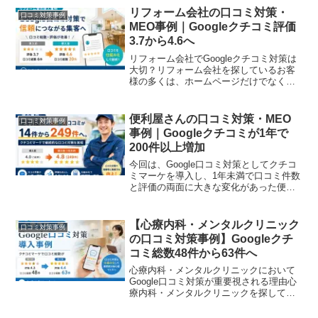
スも少なくありません。今回は、小児科
リフォーム会社の口コミ対策・
口コミ対策事例
におけるGo...
MEO事例｜Googleクチコミ評価
3.7から4.6へ
リフォーム会社でGoogleクチコミ対策は
大切？リフォーム会社を探しているお客
様の多くは、ホームページだけでなく
GoogleマップやGoogleレビューも確認し
ています。特に支払う金額が大きくなれ
ばなるほど、人は慎重になります。施工
便利屋さんの口コミ対策・MEO
口コミ対策事例
を依頼す...
事例｜Googleクチコミが1年で
200件以上増加
今回は、Google口コミ対策としてクチコ
ミマーケを導入し、1年未満で口コミ件数
と評価の両面に大きな変化があった便利
屋さんの事例をご紹介します。導入企業
の概要 業種：便利屋 Google口コミ評価
（導入前）：4.0（14件） Google口...
【心療内科・メンタルクリニック
口コミ対策事例
の口コミ対策事例】Googleクチ
コミ総数48件から63件へ
心療内科・メンタルクリニックにおいて
Google口コミ対策が重要視される理由心
療内科・メンタルクリニックを探してい
る方の多くは、ホームページだけでなく
Googleクチコミも確認しています。実際