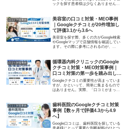
ックを探す患者様は少なくありません。
特に初めて来院する場合は、診療内容だ
けでなくGoogle口コミやGoogleレビュー
を確認してから受診先を決めるケース
美容室の口コミ対策・MEO事例
口コミ対策事例
も...
｜Googleクチコミが20件増加し
て評価3.1から3.6へ
美容室を探す際、多くの方がGoogle検索
やGoogleマップで店舗情報を確認してい
ます。その際に参考にされるのが、
Googleクチコミです。どれだけ技術やサ
ービスに自信があっても、口コミ件数が
少なかったり評価が低く見えてしまった
循環器内科クリニックのGoogle
口コミ対策事例
りすると、...
クチコミ対策・MEO対策事例｜
口コミ対策の第一歩を踏み出した
例
Googleクチコミの重要性が高まっていま
すが、かといって、簡単に集まるもので
はありません。実際、「口コミがまった
く集まっていない」「患者様に口コミを
お願いする機会がない」といった悩みを
抱えるクリニックも多くあります。今回
歯科医院のGoogleクチコミ対策
口コミ対策事例
は、Google口...
事例【数ヶ月で評価4.3から4.9
へ】
Google口コミは、歯科医院を探している
患者様にとって重要な判断材料のひとつ