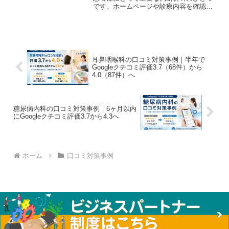
です。ホームページや診療内容を確認す
る前に、Googleビジネスプロフィールの
評価や口コミ内容をチェックする方も少
なくありません。今回は、クチコミマー
ケを活用した...
耳鼻咽喉科の口コミ対策事例｜半年で
Googleクチコミ評価3.7（68件）から
4.0（87件）へ
糖尿病内科の口コミ対策事例｜6ヶ月以内
にGoogleクチコミ評価3.7から4.3へ
ホーム
口コミ対策事例