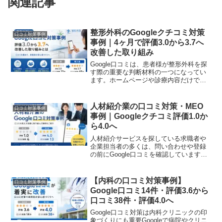
関連記事
整形外科のGoogleクチコミ対策
口コミ対策事例
事例｜4ヶ月で評価3.0から3.7へ
改善した取り組み
Google口コミは、患者様が整形外科を探
す際の重要な判断材料の一つになってい
ます。ホームページや診療内容だけでな
く、実際に来院した方の声や評価を確認
してから受診先を決める方も少なくあり
ません。今回は、クチコミマーケを導入
人材紹介業の口コミ対策・MEO
口コミ対策事例
した整形外科の口コ...
事例｜Googleクチコミ評価1.0か
ら4.0へ
人材紹介サービスを探している求職者や
企業担当者の多くは、問い合わせや登録
の前にGoogle口コミを確認しています。
「この会社にまかせて大丈夫だろう
か…」と。ホームページやサービス内容
に魅力があっても、Googleビジネスプロ
【内科の口コミ対策事例】
口コミ対策事例
フィールの評価や...
Google口コミ14件・評価3.6から
口コミ38件・評価4.0へ
Google口コミ対策は内科クリニックの印
象づくりにも重要Googleで病院やクリニ