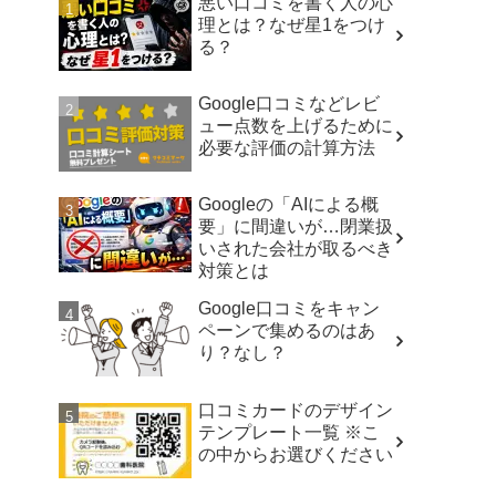
悪い口コミを書く人の心
理とは？なぜ星1をつけ
る？
Google口コミなどレビ
ュー点数を上げるために
必要な評価の計算方法
Googleの「AIによる概
要」に間違いが…閉業扱
いされた会社が取るべき
対策とは
Google口コミをキャン
ペーンで集めるのはあ
り？なし？
口コミカードのデザイン
テンプレート一覧 ※こ
の中からお選びください