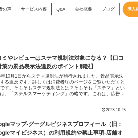
者の声
サービス内容
会社概要
ブログ
Q&A
導入
コミやレビューはステマ規制法対象になる？【口コ
対策の景品表示法違反のポイント解説】
23年10月1日からステマ規制法が施行されました。景品表示法
関する違反です。詳しくは消費者庁のページをご覧いただくと
いです。そもそもステマ規制法とは？そもそも「ステマ」とい
のは、「ステルスマーケティング」の略です。これは、広告な
2023.10.25
oogleマップ-グーグルビジネスプロフィール（旧：
oogleマイビジネス）の利用規約や禁止事項-店舗オ