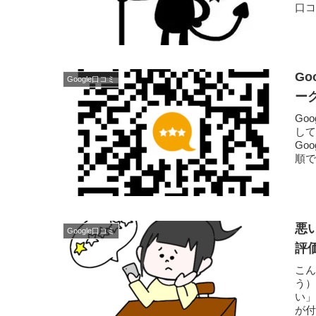
口
行」な
Go
Google口コミ
ー
Go
して
Go
順で
悪
Google口コミ
評
こん
う
い
が