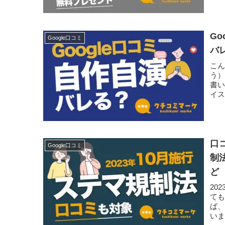
G
Google口コミ
バ
こん
う
書い
イス
口
Google口コミ
制
ど
20
て
ば
い