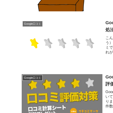
対処し
G
Google口コミ
処
こん
う）
ミ
れ
う。.
G
Google口コミ
評
Go
い
り
件
確...