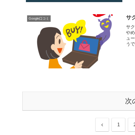
「...
サ
Google口コミ
サ
や
ュー
う
ン...
次
前
1